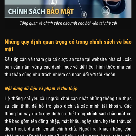
Tổng quan về chính sách bảo mật cho hội viên tại nhà cái
Những quy định quan trọng có trong chính sách về bảo
mật
Để tiếp cận và tham gia cá cược an toàn tại website nhà cái, các
bạn cần nắm vững các danh mục về dữ liệu, hình thức nhà cái
thu thập cũng như trách nhiệm cá nhân đối với tài khoản.
Nội dung dữ liệu và phạm vi thu thập
Hệ thống chỉ yêu cầu người chơi cập nhật những thông tin thực
sự cần thiết để hỗ trợ giao dịch và xác minh tài khoản. Các
thông tin này được quy định cụ thể trong
chính sách bảo mật
có
thể bao gồm tên đăng nhập, mật khẩu, ngày sinh, họ tên thật, số
điện thoại, địa chỉ email chính chủ. Ngoài ra, khách hàng còn