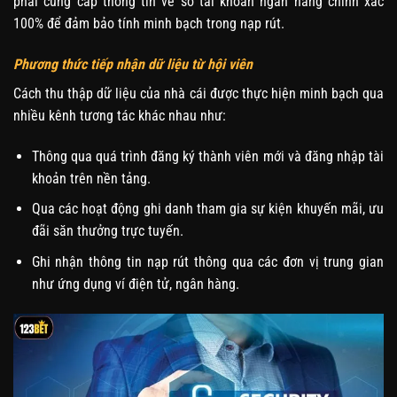
phải cung cấp thông tin về số tài khoản ngân hàng chính xác
100% để đảm bảo tính minh bạch trong nạp rút.
Phương thức tiếp nhận dữ liệu từ hội viên
Cách thu thập dữ liệu của nhà cái được thực hiện minh bạch qua
nhiều kênh tương tác khác nhau như:
Thông qua quá trình đăng ký thành viên mới và đăng nhập tài
khoản trên nền tảng.
Qua các hoạt động ghi danh tham gia sự kiện khuyến mãi, ưu
đãi săn thưởng trực tuyến.
Ghi nhận thông tin nạp rút thông qua các đơn vị trung gian
như ứng dụng ví điện tử, ngân hàng.