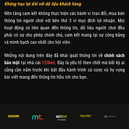
Không trục lợi đối với dữ liệu khách hàng
Nền tảng cam kết không thực hiện các hành vi trao đổi, mua bán
thông tin người chơi với bên thứ 3 vì mục đích lợi nhuận. Mọi
hoạt động có liên quan đến thông tin, dữ liệu người chơi đều
phải có sự cho phép chính chủ, cam kết mang lại sự công bằng
và minh bạch cao nhất cho hội viên.
Những nội dung trên đây đã khái quát thông tin về
chính sách
bảo mật
tại nhà cái
123bet
. Đây là yếu tố then chốt mà bất kỳ ai
cũng cần nắm trước khi bắt đầu hành trình cá cược và hy vọng
bài viết mang đến thông tin hữu ích cho bạn.