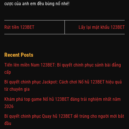
cược của anh em đều bùng nổ nhé!
Rút tiền 123BET
Lấy lại mật khẩu 123BET
Recent Posts
Tiến lên miền Nam 123BET: Bí quyết chinh phục sảnh bài đẳng
cấp
Bí quyết chinh phục Jackpot: Cách chơi Nổ hũ 123BET hiệu quả
từ chuyên gia
Khám phá top game Nổ hũ 123BET đáng trải nghiệm nhất năm
2026
Bí quyết chinh phục Quay hũ 123BET dễ trúng cho người mới bắt
đầu