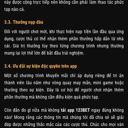
này được cộng trực tiếp nên không cần phải làm thao tác phức
tạp nào cả.
3.3. Thưởng nạp dầu
Đối với người chơi mới, khi thực hiện nạp tiền lần đầu qua ứng
dụng, cược thủ có thể nhận thêm phần thưởng hấp dẫn từ nhà
cái. Giá trị thưởng tùy theo từng chương trình nhưng thường
mang lại lợi thế lớn để bắt đầu trải nghiệm.
3.4. Ưu đãi sự kiện độc quyền trên app
Một số chương trình khuyến mãi chỉ áp dụng riêng để tri ân
thành viên lâu năm như vòng quay may mắn, mini game hoặc
thưởng theo sự kiện. Đây là cơ hội để người chơi nhận thêm
phần thưởng mà không cần điều kiện quá phức tạp.
Còn đắn đo gì nữa mà không
tải app 123BET
ngay đúng không
nào! Mong rằng các thông tin mà chúng tôi đã chia sẻ sẽ giải
đáp được những thắc mắc của các cược thủ. Chúc cho mọi ván