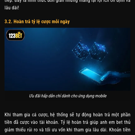
tiếp. Đây là hình thức đơn giản nhưng mang lại lợi ích ổn định và
lâu dài!
3.2. Hoàn trả tỷ lệ cược mỗi ngày
Ưu đãi hấp dẫn chỉ dành cho ứng dụng mobile
Khi tham gia cá cược, hệ thống sẽ tự động hoàn trả một phần
tiền đã cược vào tài khoản. Tỷ lệ hoàn trả giúp anh em bet thủ
giảm thiểu rủi ro và tối ưu vốn khi tham gia lâu dài. Khoản tiền