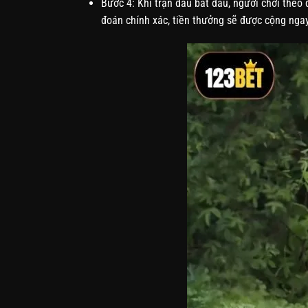
Bước 4: Khi trận đấu bắt đầu, người chơi theo 
đoán chính xác, tiền thưởng sẽ được cộng ngay