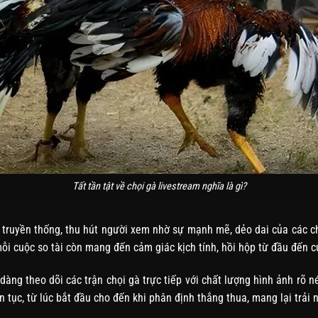
Tất tần tật về chọi gà livestream nghĩa là gì?
truyền thống, thu hút người xem nhờ sự mạnh mẽ, dẻo dai của các ch
ỗi cuộc so tài còn mang đến cảm giác kịch tính, hồi hộp từ đầu đến cu
 dàng theo dõi các trận chọi gà trực tiếp với chất lượng hình ảnh rõ n
n tục, từ lúc bắt đầu cho đến khi phân định thắng thua, mang lại trải