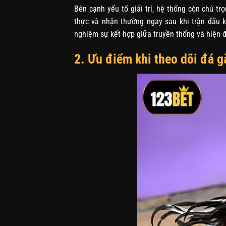
Bên cạnh yếu tố giải trí, hệ thống còn chú tr
thực và nhận thưởng ngay sau khi trận đấu k
nghiệm sự kết hợp giữa truyền thống và hiện đ
2. Ưu điểm khi theo dõi đá g