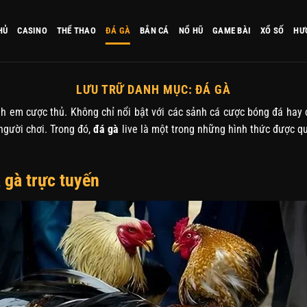
HỦ
CASINO
THỂ THAO
ĐÁ GÀ
BẮN CÁ
NỔ HŨ
GAME BÀI
XỔ SỐ
HƯ
LƯU TRỮ DANH MỤC:
ĐÁ GÀ
nh em cược thủ. Không chỉ nổi bật với các sảnh cá cược bóng đá hay
 người chơi. Trong đó,
đá gà
live là một trong những hình thức được qu
 gà trực tuyến