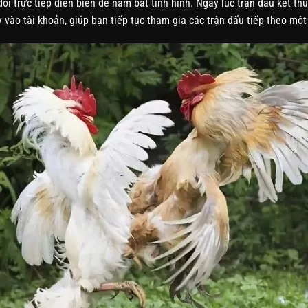
dõi trực tiếp diễn biến để nắm bắt tình hình. Ngay lúc trận đấu kết t
 vào tài khoản, giúp bạn tiếp tục tham gia các trận đấu tiếp theo một