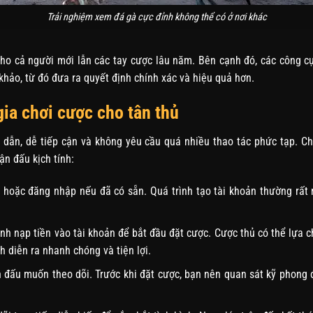
Trải nghiệm xem đá gà cực đỉnh không thể có ở nơi khác
ho cả người mới lẫn các tay cược lâu năm. Bên cạnh đó, các công cụ 
khảo, từ đó đưa ra quyết định chính xác và hiệu quả hơn.
ia chơi cược cho tân thủ
p dẫn, dễ tiếp cận và không yêu cầu quá nhiều thao tác phức tạp. C
n đấu kịch tính:
n hoặc đăng nhập nếu đã có sẵn. Quá trình tạo tài khoản thường rất 
ành nạp tiền vào tài khoản để bắt đầu đặt cược. Cược thủ có thể lựa
h diễn ra nhanh chóng và tiện lợi.
n đấu muốn theo dõi. Trước khi đặt cược, bạn nên quan sát kỹ phong đ