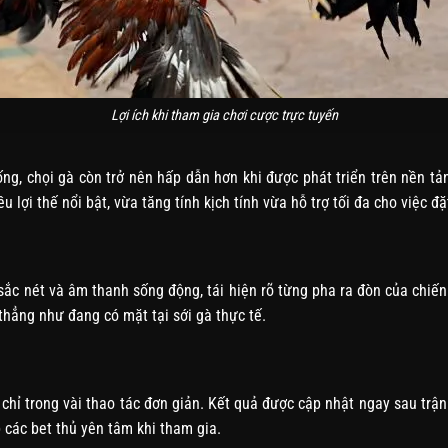
Lợi ích khi tham gia chơi cược trực tuyến
g, chọi gà còn trở nên hấp dẫn hơn khi được phát triển trên nền tản
ều lợi thế nổi bật, vừa tăng tính kịch tính vừa hỗ trợ tối đa cho việc đặ
 sắc nét và âm thanh sống động, tái hiện rõ từng pha ra đòn của chiến
hẳng như đang có mặt tại sới gà thực tế.
hỉ trong vài thao tác đơn giản. Kết quả được cập nhật ngay sau trậ
p các bet thủ yên tâm khi tham gia.