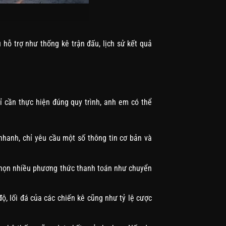
hỗ trợ như thống kê trận đấu, lịch sử kết quả
hỉ cần thực hiện đúng quy trình, anh em có thể
nhanh, chỉ yêu cầu một số thông tin cơ bản và
 chọn nhiều phương thức thanh toán như chuyển
ộ, lối đá của các chiến kê cũng như tỷ lệ cược