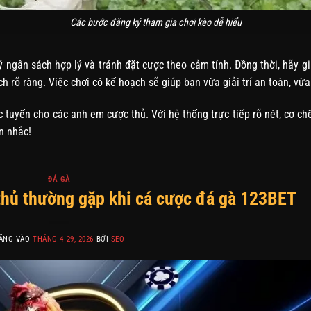
Các bước đăng ký tham gia chơi kèo dễ hiểu
 ngân sách hợp lý và tránh đặt cược theo cảm tính. Đồng thời, hãy gi
h rõ ràng. Việc chơi có kế hoạch sẽ giúp bạn vừa giải trí an toàn, vừ
c tuyến cho các anh em cược thủ. Với hệ thống trực tiếp rõ nét, cơ ch
n nhắc!
ĐÁ GÀ
thủ thường gặp khi cá cược đá gà 123BET
ĂNG VÀO
THÁNG 4 29, 2026
BỞI
SEO