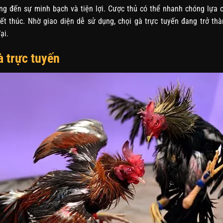
ọng đến sự minh bạch và tiện lợi. Cược thủ có thể nhanh chóng lựa 
ết thúc. Nhờ giao diện dễ sử dụng, chọi gà trực tuyến đang trở th
ại.
à trực tuyến