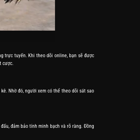
g trực tuyến. Khi theo dõi online, bạn sẽ được
t cược.
 kê. Nhờ đó, người xem có thể theo dõi sát sao
n đấu, đảm bảo tính minh bạch và rõ ràng. Đồng