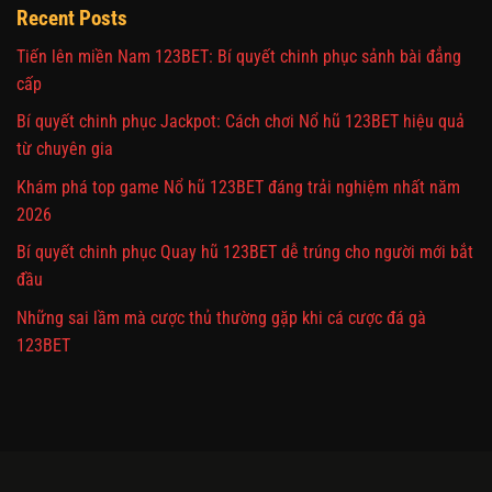
Recent Posts
Tiến lên miền Nam 123BET: Bí quyết chinh phục sảnh bài đẳng
cấp
Bí quyết chinh phục Jackpot: Cách chơi Nổ hũ 123BET hiệu quả
từ chuyên gia
Khám phá top game Nổ hũ 123BET đáng trải nghiệm nhất năm
2026
Bí quyết chinh phục Quay hũ 123BET dễ trúng cho người mới bắt
đầu
Những sai lầm mà cược thủ thường gặp khi cá cược đá gà
123BET