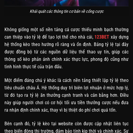
Khái quát các thông tin cơ bản về cổng cược
Không giống một số nền tảng cá cược thiếu minh bạch thường
can thiệp vào tỷ lệ để tạo lợi thế cho nhà cái,
123BET
xây dựng
hệ thống kèo theo hướng rõ ràng và ổn định. Bảng tỷ lệ tại đây
được đồng bộ từ các nguồn dữ liệu thể thao uy tín, giúp các
thông số kèo phản ánh chính xác thực lực, phong độ cũng như
tình hình thực tế của trận đấu.
Một điểm đáng chú ý khác là cách nền tảng thiết lập tỷ lệ theo
tiêu chuẩn châu Á. Hệ thống duy trì biên lợi nhuận ở mức hợp lý,
từ đó tạo ra tỷ lệ ăn thưởng cạnh tranh và cân bằng hơn. Điều
này giúp người chơi có cơ hội tối ưu tiền thưởng cược nếu đưa
ra nhận định chính xác, thay vì bị thiệt do phí chơi quá tốn.
Bên cạnh đó, tỷ lệ kèo tại website còn được cập nhật liên tục
theo biến động thị trường, đảm bảo tính kịp thời và chính xác. Sự