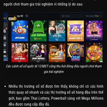
người chơi tham gia trải nghiệm vì những lý do sau:
Các sảnh xổ số quốc tế 123BET cũng thu hút đông đảo người chơi tham
gia trải nghiệm
Nhiều thị trường xổ số được tìm thấy, không chỉ có các hình
thức quay số nhanh và các thị trường xổ số hàng đầu trên thế
giới, bao gồm Thai Lottery, Powerball cùng với Mega Millions
đều được cung cấp đầy đủ.