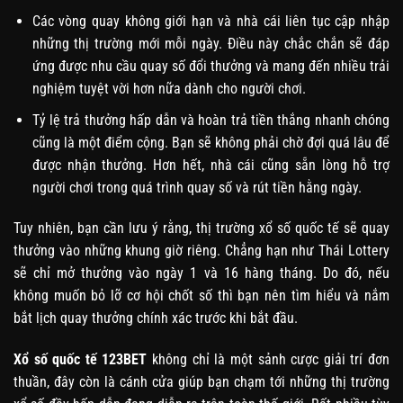
Các vòng quay không giới hạn và nhà cái liên tục cập nhập
những thị trường mới mỗi ngày. Điều này chắc chắn sẽ đáp
ứng được nhu cầu quay số đổi thưởng và mang đến nhiều trải
nghiệm tuyệt vời hơn nữa dành cho người chơi.
Tỷ lệ trả thưởng hấp dẫn và hoàn trả tiền thắng nhanh chóng
cũng là một điểm cộng. Bạn sẽ không phải chờ đợi quá lâu để
được nhận thưởng. Hơn hết, nhà cái cũng sẵn lòng hỗ trợ
người chơi trong quá trình quay số và rút tiền hằng ngày.
Tuy nhiên, bạn cần lưu ý rằng, thị trường xổ số quốc tế sẽ quay
thưởng vào những khung giờ riêng. Chẳng hạn như Thái Lottery
sẽ chỉ mở thưởng vào ngày 1 và 16 hàng tháng. Do đó, nếu
không muốn bỏ lỡ cơ hội chốt số thì bạn nên tìm hiểu và nắm
bắt lịch quay thưởng chính xác trước khi bắt đầu.
Xổ số quốc tế 123BET
không chỉ là một sảnh cược giải trí đơn
thuần, đây còn là cánh cửa giúp bạn chạm tới những thị trường