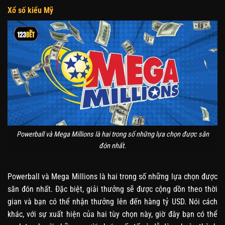
Xổ số kiểu Mỹ
Powerball và Mega Millions là hai trong số những lựa chọn được săn
đón nhất.
Powerball và Mega Millions là hai trong số những lựa chọn được
săn đón nhất. Đặc biệt, giải thưởng sẽ được cộng dồn theo thời
gian và bạn có thể nhận thưởng lên đến hàng tỷ USD. Nói cách
khác, với sự xuất hiện của hai tùy chọn này, giờ đây bạn có thể