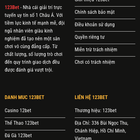
123Bet
- Nhà cái giải trí trực
Chính sách bảo mật
tuyến uy tín số 1 Châu Á. Với
tiềm lực kinh tế mạnh mẽ, đội
Điều khoản sử dụng
ngũ nhân viên giàu kinh
Quyền riêng tư
nghiệm đã tạo nên một sân
chơi vô cùng đẳng cấp. Từ
Miễn trừ trách nhiệm
chất lượng, số lượng trò chơi
Chơi có trách nhiệm
đến quy trình giao dịch đều
được đánh giá vượt trội.
DANH MUC 123BET
LIÊN HỆ 123BET
Casino 12bet
Thương hiệu: 123bet
Thể Thao 123bet
Địa Chỉ: 336 Bùi Ngọc Thu,
Chánh Hiệp, Hồ Chí Minh,
Đá Gà 123bet
Vietnam