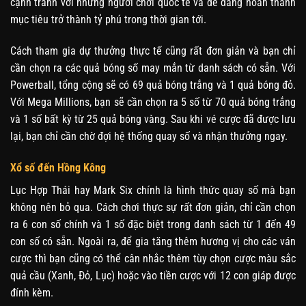
cạnh tranh với những người chơi quốc tế và dễ dàng hoàn thành
mục tiêu trở thành tỷ phú trong thời gian tới.
Cách tham gia dự thưởng thực tế cũng rất đơn giản và bạn chỉ
cần chọn ra các quả bóng số may mắn từ danh sách có sẵn. Với
Powerball, tổng cộng sẽ có 69 quả bóng trắng và 1 quả bóng đỏ.
Với Mega Millions, bạn sẽ cần chọn ra 5 số từ 70 quả bóng trắng
và 1 số bất kỳ từ 25 quả bóng vàng. Sau khi vé cược đã được lưu
lại, bạn chỉ cần chờ đợi hệ thống quay số và nhận thưởng ngay.
Xổ số đến Hồng Kông
Lục Hợp Thái hay Mark Six chính là hình thức quay số mà bạn
không nên bỏ qua. Cách chơi thực sự rất đơn giản, chỉ cần chọn
ra 6 con số chính và 1 số đặc biệt trong danh sách từ 1 đến 49
con số có sẵn. Ngoài ra, để gia tăng thêm hương vị cho các ván
cược thì bạn cũng có thể cân nhắc thêm tùy chọn cược màu sắc
quả cầu (Xanh, Đỏ, Lục) hoặc vào tiền cược với 12 con giáp được
đính kèm.